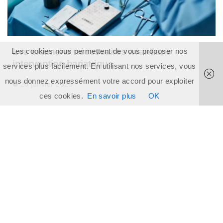
Les examens nécessaires avant une
Les cookies nous permettent de vous proposer nos
intervention bariatrique
services plus facilement. En utilisant nos services, vous
nous donnez expressément votre accord pour exploiter
20 janvier 2025
ces cookies.
En savoir plus
OK