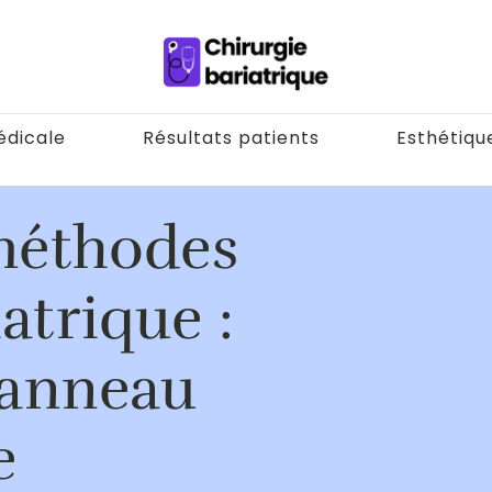
édicale
Résultats patients
Esthétiqu
 méthodes
atrique :
, anneau
e