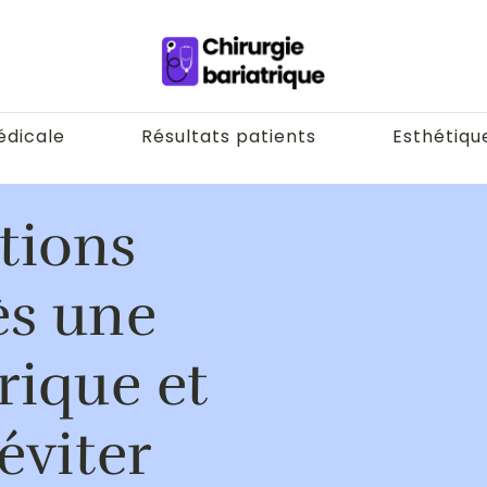
édicale
Résultats patients
Esthétiqu
tions
ès une
rique et
éviter